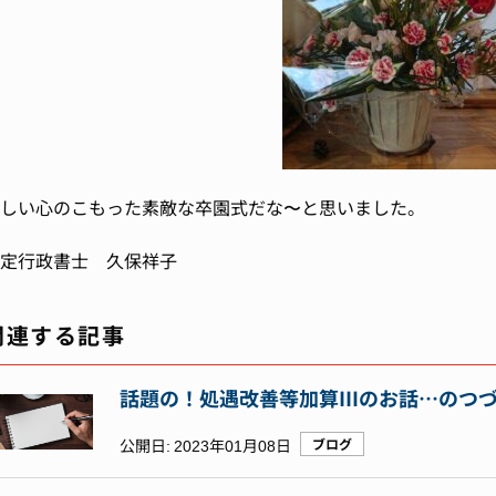
しい心のこもった素敵な卒園式だな〜と思いました。
定行政書士 久保祥子
関連する記事
話題の！処遇改善等加算Ⅲのお話…のつ
公開日:
2023年01月08日
ブログ